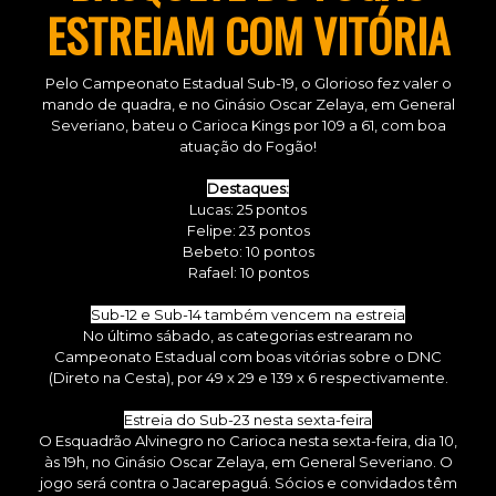
ESTREIAM COM VITÓRIA
Pelo Campeonato Estadual Sub-19, o Glorioso fez valer o
mando de quadra, e no Ginásio Oscar Zelaya, em General
Severiano, bateu o Carioca Kings por 109 a 61, com boa
atuação do Fogão!
Destaques:
Lucas: 25 pontos
Felipe: 23 pontos
Bebeto: 10 pontos
Rafael: 10 pontos
Sub-12 e Sub-14 também vencem na estreia
No último sábado, as categorias estrearam no
Campeonato Estadual com boas vitórias sobre o DNC
(Direto na Cesta), por 49 x 29 e 139 x 6 respectivamente.
Estreia do Sub-23 nesta sexta-feira
O Esquadrão Alvinegro no Carioca nesta sexta-feira, dia 10,
às 19h, no Ginásio Oscar Zelaya, em General Severiano. O
jogo será contra o Jacarepaguá. Sócios e convidados têm