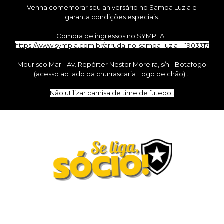
Venha comemorar seu aniversário no Samba Luzia e
garanta condições especiais.
Compra de ingressos no SYMPLA:
https://www.sympla.com.br/arruda-no-samba-luzia__1903317
Mourisco Mar - Av. Repórter Nestor Moreira, s/n - Botafogo
(acesso ao lado da churrascaria Fogo de chão) .
Não utilizar camisa de time de futebol.
Uma publicação do
Botafogo de Futebol e Regatas
Social e Olímpico