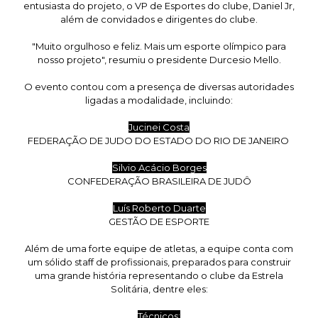
entusiasta do projeto, o VP de Esportes do clube, Daniel Jr,
além de convidados e dirigentes do clube.
"Muito orgulhoso e feliz. Mais um esporte olímpico para
nosso projeto", resumiu o presidente Durcesio Mello.
O evento contou com a presença de diversas autoridades
ligadas a modalidade, incluindo:
Jucinei Costa
FEDERAÇÃO DE JUDO DO ESTADO DO RIO DE JANEIRO
Silvio Acácio Borges
CONFEDERAÇÃO BRASILEIRA DE JUDÔ
Luís Roberto Duarte
GESTÃO DE ESPORTE
Além de uma forte equipe de atletas, a equipe conta com
um sólido staff de profissionais, preparados para construir
uma grande história representando o clube da Estrela
Solitária, dentre eles:
Técnicos: