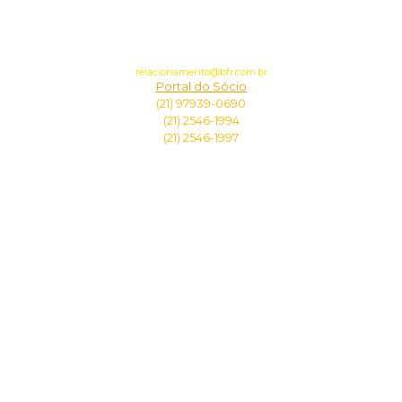
CANAIS DE COMUNICAÇÃO
COM O CLUBE
relacionamento@bfr.com.br
Portal do Sócio
(21) 97939-0690
(21) 2546-1994
(21) 2546-1997
DIRETORIA
Presidente:
Durcesio Mello
Vice-Presidente Geral:
Vinícius Assumpção
Vice-Presidente Jurídico:
Marcelo Chalhoub Barbieri
Vice-Presidente Social:
Thiago Sallibi