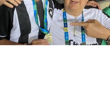
FALA, PRESIDENTE!
Caros Sócios Proprietários e amigos Botafoguenses!
Toda a semana buscamos relatar por aqui os
movimentos que temos feito para ampliar nossa
presença no cenário esportivo nacional e para
qualificar o nosso clube, sempre tendo como
premissa, buscar ativações auto sustentáveis. A luta
é seguir realizando e crescendo as modalidades