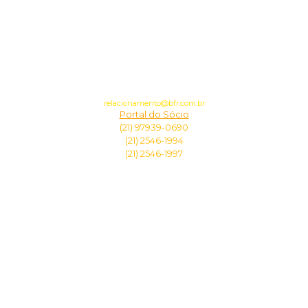
Uma publicação do
Botafogo de Futebol e Regatas
Social e Olímpico
CANAIS DE COMUNICAÇÃO
COM O CLUBE
relacionamento@bfr.com.br
Portal do Sócio
(21) 97939-0690
(21) 2546-1994
(21) 2546-1997
DIRETORIA
Presidente:
Durcesio Mello
Vice-Presidente Geral:
Vinícius Assumpção
Vice-Presidente Jurídico:
Marcelo Chalhoub Barbieri