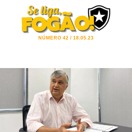
NÚMERO 42 / 18.05.23
Informativo Oficial do Sócio e do Torcedor
Alvinegro
Botafogo de Futebol e Regatas – Social e
Olímpico