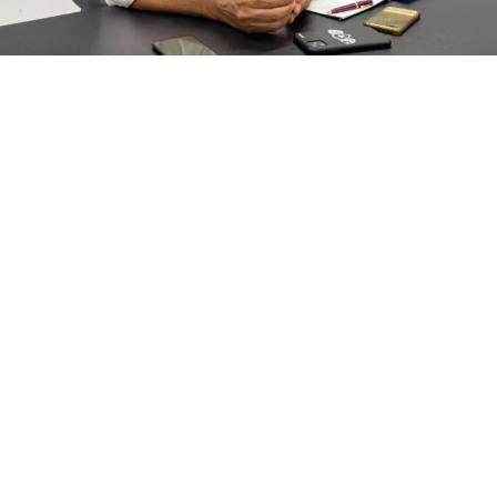
FALA, PRESIDA!
Caros Sócios Proprietários e amigos Botafoguenses!
Vamos falar do nosso futuro Museu?
É com imensa emoção e um profundo senso de
responsabilidade que me dirijo a vocês para
compartilhar um momento histórico em nossa
trajetória centenária. No dia 13 de maio recente,
celebramos os 110 anos da inauguração de General
Severiano, em uma partida do Campeonato Carioca
de Futebol contra o Flamengo. E como não poderia
ser diferente, o Fogão saiu vitorioso por 1 a 0, com o
gol memorável de Mimi Sodré.