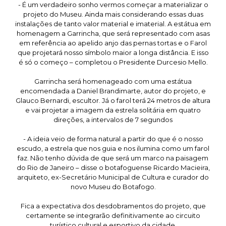
- É um verdadeiro sonho vermos começar a materializar o
projeto do Museu. Ainda mais considerando essas duas
instalações de tanto valor material e imaterial. A estátua em
homenagem a Garrincha, que será representado com asas
em referência ao apelido anjo das pernas tortas e o Farol
que projetará nosso símbolo maior a longa distância. E isso
é só o começo – completou o Presidente Durcesio Mello.
Garrincha será homenageado com uma estátua
encomendada a Daniel Brandimarte, autor do projeto, e
Glauco Bernardi, escultor. Já o farol terá 24 metros de altura
e vai projetar a imagem da estrela solitária em quatro
direções, a intervalos de 7 segundos
- A ideia veio de forma natural a partir do que é o nosso
escudo, a estrela que nos guia e nos ilumina como um farol
faz. Não tenho dúvida de que será um marco na paisagem
do Rio de Janeiro – disse o botafoguense Ricardo Macieira,
arquiteto, ex-Secretário Municipal de Cultura e curador do
novo Museu do Botafogo.
Fica a expectativa dos desdobramentos do projeto, que
certamente se integrarão definitivamente ao circuito
turístico cultural e esportivo da cidade.