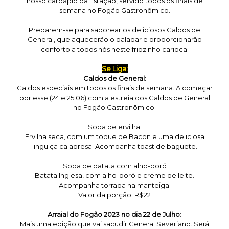
nosso cardápio da Estação, servido todos os finais de
semana no Fogão Gastronômico.
Preparem-se para saborear os deliciosos Caldos de
General, que aquecerão o paladar e proporcionarão
conforto a todos nós neste friozinho carioca.
Se Liga:
Caldos de General:
Caldos especiais em todos os finais de semana. A começar
por esse (24 e 25.06) com a estreia dos Caldos de General
no Fogão Gastronômico:
Sopa de ervilha
Ervilha seca, com um toque de Bacon e uma deliciosa
linguiça calabresa. Acompanha toast de baguete.
Sopa de batata com alho-poró
Batata Inglesa, com alho-poró e creme de leite.
Acompanha torrada na manteiga
Valor da porção: R$22
Arraial do Fogão 2023 no dia 22 de Julho
:
Mais uma edição que vai sacudir General Severiano. Será