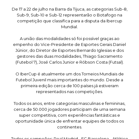
De 17 a 22 de julho na Barra da Tijuca, as categorias Sub-8,
Sub-9, Sub-10 e Sub-12 representarão o Botafogo na
competição que classifica para a disputa da Ibercup
Mundial.
A união das modalidades só foi possível graças ao
empenho do Vice-Presidente de Esportes Gerais Daniel
Júnior, do Diretor de Esportes Bernardo Iglesias e dos
gestores das duas modalidades, Thiago Sacramento
(Futebol 7), José Carlos Junior e Róbson Costa (Futsal).
O IberCup é atualmente um dos Torneios Mundiais de
Futebol Juvenil mais importantes do mundo. Desde a
primeira edição cerca de 100 países já estiveram
representados nas competições.
Todos os anos, entre categorias masculinas e femininas,
cerca de 50.000 jogadores participam de uma semana
super competitiva, com experiências fantásticas e
oportunidade única de enfrentar equipes de todos os
continentes.
Todos os campeões: Real Madrid - FC Barcelona - Atlético