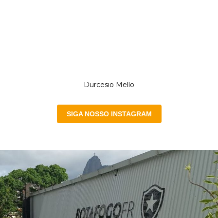
clube.
Saudações alvinegras!
E o trabalho não para. Semana que vem mais
novidades!
Um abraço,
Durcesio Mello
SIGA NOSSO INSTAGRAM