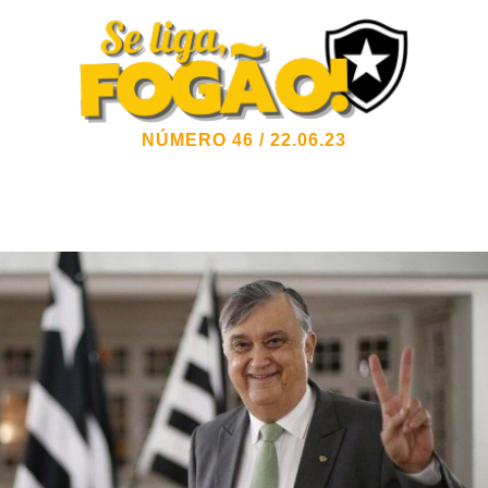
NÚMERO 46 / 22.06.23
Informativo Oficial do Sócio e do Torcedor
Alvinegro
Botafogo de Futebol e Regatas – Social e
Olímpico