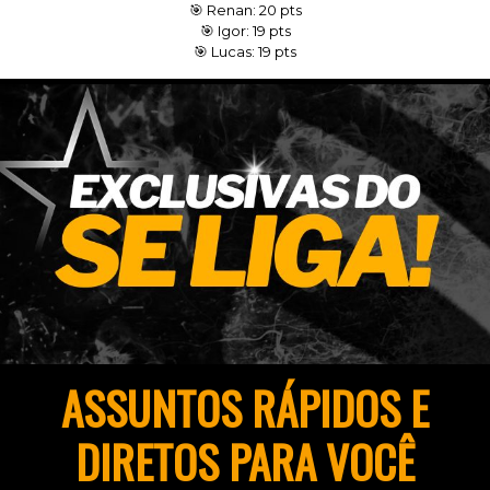
🎯 Renan: 20 pts
🎯 Igor: 19 pts
🎯 Lucas: 19 pts
ASSUNTOS RÁPIDOS E
DIRETOS PARA VOCÊ