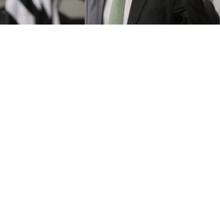
FALA, PRESIDA!
Caros Sócios Proprietários e amigos Botafoguenses!
O INVERNO CHEGOU EM GENERAL!
É com satisfação que venho até vocês hoje para
compartilhar algumas novidades que ocorrerão em
nosso clube durante o Inverno General 2023. Este é
um momento de transformação e união, no qual
estamos mais conectados do que nunca aos anseios
e desejos de cada um de vocês, nossos associados e
atletas e nosso clube reflete esse clima de
integração.
Nossa abordagem multisetorial tem como objetivo