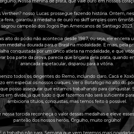
orgulho. Nossa menina de prata, que vale ouro em nossos coraç
 Verthein? nosso Lucas: prossegue fazendo história. Ontem, n
ta-feira, garantiu a medalha de ouro no skiff simples com 6min58
sagrou campeão dos Jogos Pan Americanos de Santiago 2023.
is alto do pódio não acontecia desde 1987, ou seja, ele encerra 
em medalha dourada para o Brasil na modalidade. E mais, pela pr
ha conquistada por um único atleta na modalidade, e que vitór
erar boa parte da prova, parecia que brigaria pela prata, quando
arrancada espetacular, disparou para a vitória.
enizo todos os dirigentes do Remo, incluindo claro, Cacá e Xox
zo em especial os nossos craques. Ver o Botafogo no alto do p
 que posso assegurar que estamos trabalhando para conquistar.
s em dívida, já que tudo o que fazemos não será suficiente pa
ambiciona títulos, conquistas, mas temos feito o possível.
 nossa torcida reconheça o valor dessas medalhas e eleve esses
panteão dos nossos heróis. Orgulho, muito orgulho!
E o trabalho não para. Semana que vem teremos mais novidades