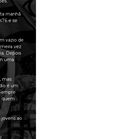
ões.
esta manhã
s76 e se
um vazio de
imeira vez
ia. Depois
 em uma
ô, mas
ódio é um
 Sempre
ra quem
 jovens ao
!