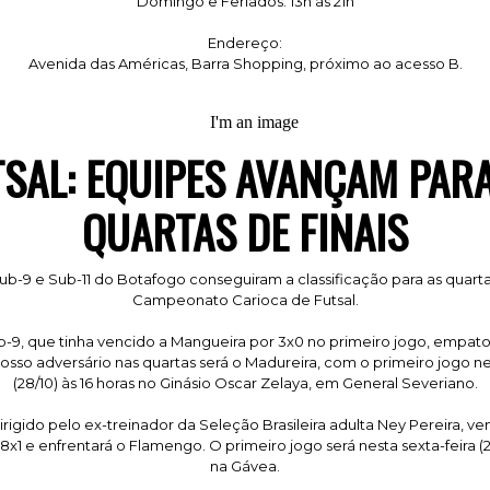
Domingo e Feriados: 13h às 21h
Endereço:
Avenida das Américas, Barra Shopping, próximo ao acesso B.
TSAL:
EQUIPES AVANÇAM PARA
QUARTAS DE FINAIS
ub-9 e Sub-11 do Botafogo conseguiram a classificação para as quarta
Campeonato Carioca de Futsal.
-9, que tinha vencido a Mangueira por 3x0 no primeiro jogo, empato
osso adversário nas quartas será o Madureira, com o primeiro jogo n
(28/10) às 16 horas no Ginásio Oscar Zelaya, em General Severiano.
dirigido pelo ex-treinador da Seleção Brasileira adulta Ney Pereira, v
x1 e enfrentará o Flamengo. O primeiro jogo será nesta sexta-feira (2
na Gávea.