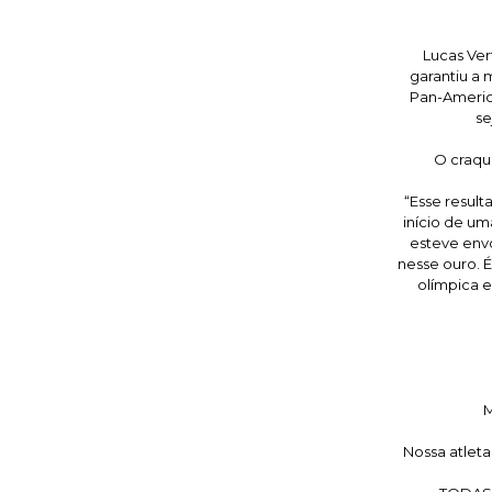
Lucas Ver
garantiu a
Pan-America
se
O craqu
“Esse result
início de u
esteve envo
nesse ouro. É
olímpica e
M
Nossa atleta