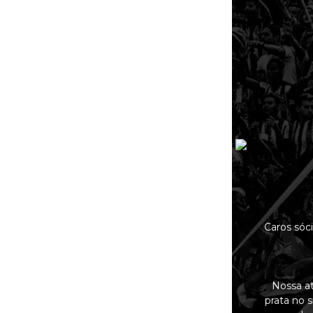
Caros sóc
Nossa at
prata no 