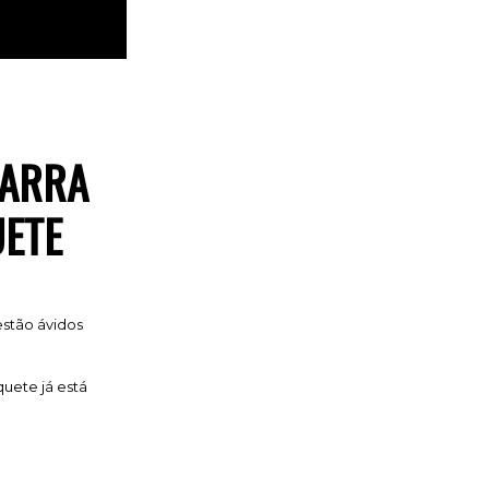
BARRA
UETE
 estão ávidos
quete já está