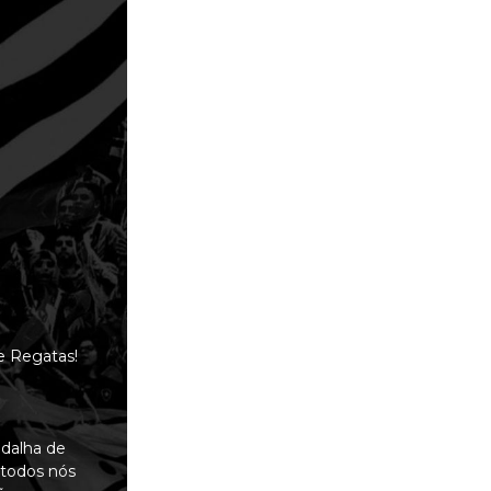
e Regatas!
edalha de
 todos nós