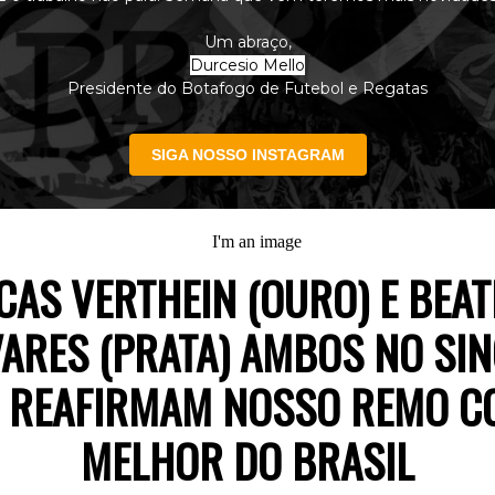
Um abraço,
Durcesio Mello
Presidente do Botafogo de Futebol e Regatas
SIGA NOSSO INSTAGRAM
CAS VERTHEIN (OURO) E BEAT
VARES (PRATA) AMBOS NO SIN
F, REAFIRMAM NOSSO REMO C
MELHOR DO BRASIL