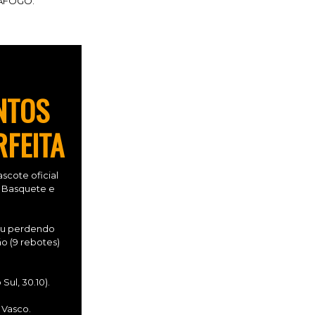
AFOGO.
NTOS
RFEITA
scote oficial
o Basquete e
bou perdendo
ão (9 rebotes)
Sul, 30.10).
 Vasco.