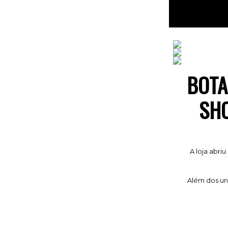
BOTA
SHO
A loja abriu
Além dos uni