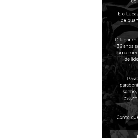
de 
E o Lucas
de quar
O lugar ma
36 anos s
uma medal
de lid
Parab
parabeni
sonho,
estamo
Conto que