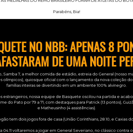
 AS MEDALHAS DO REMO BRASILEIRO FORAM DE ATLETAS DO BOT
Parabéns, Bia!
QUETE NO NBB: APENAS 8 PO
FASTARAM DE UMA NOITE PE
o, Samba 7, a melhor comida de estádio, estreia do General (nosso ma
s olímpicos), quiosque oficial com o lançamento da nova coleção d
famílias inteiras se divertindo em um ambiente 100% alvinegro.
s estrangeiros, nossa equipe de Basquete oscilou na partida e aca
me do Pato por 79 a 71, com destaques para Patrick (13 pontos), Guiz
e Matheusinho (4 assistências).
gão tem dois jogos fora de casa (União Corinthians, 28.10, e Caxias do 
ia 04.11 voltaremos a jogar em General Severiano, no clássico contra o