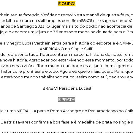
É OURO!
thein segue fazendo história no remo! Nesta manhã de quarta-feira, o 
 medalha de ouro no skiff simples com 6min58s76 e se sagrou campeã
nos de Santiago 2023. O lugar mais alto do pódio não acontecia de
ja, ele encerra um jejum de 36 anos sem medalha dourada para o Bras
e alvinegro Lucas Verthein entra para a história do esporte e é CAM
AMERICANO no Single Skiff.
ado representa tudo. Representa um marco na história do nosso remo 
ma nova história. Agradecer por estar vivendo esse momento, por to
lvido nessa vitória. Todo mundo que pode estar junto com a gente,
 histórico, é pro Brasil e é tudo. Agora eu quero mais, quero Paris, q
 estará todo mundo trabalhando muito, assim como eu”, declarou após
BRABO! Parabéns, Lucas!
É PRATA!
ais uma MEDALHA para o Remo Alvinegro no Pan Americano no Chil
 Beatriz Tavares confirma a boa fase e é medalha de prata no single sk