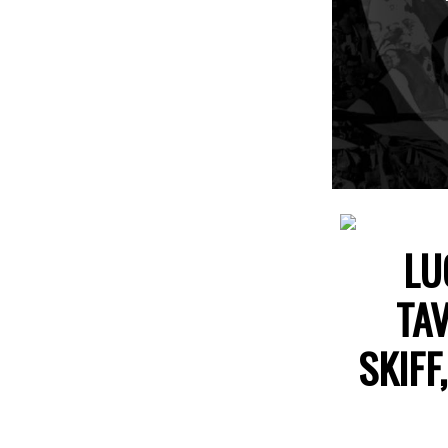
LU
TA
SKIF