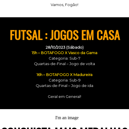
Vamos, Fogão!
FUTSAL : JOGOS EM CASA
28/10/2023 (Sábado)
15h – BOTAFOGO X Vasco da Gama
Categoria: Sub-7
Quartas-de-Final – Jogo de volta
16h – BOTAFOGO X Madureira
Categoria: Sub-9
Quartas-de-Final – Jogo de ida
Geral em General!