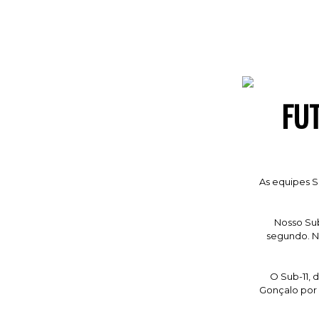
FU
As equipes S
Nosso Sub
segundo. N
O Sub-11, 
Gonçalo por 8