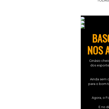
TODAS
BAS
NOS A
Ginásio chei
dos esporte
Ainda sem o
para o bom ti
Agora, o Fo
E no d