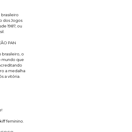
brasileiro
o dos Jogos
sde 1987, ou
il.
PEÃO PAN
brasileiro, o
do mundo que
 acreditando
uero a medalha
 a vitória.
e!
iff feminino.