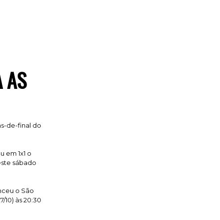
 AS
s-de-final do
u em 1x1 o
este sábado
enceu o São
7/10) às 20:30